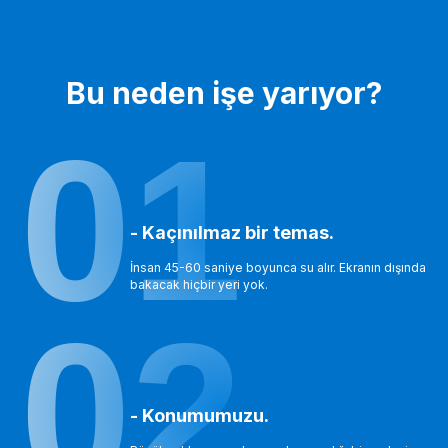
Bu neden işe yarıyor?
01
- Kaçınılmaz bir temas.
İnsan 45-60 saniye boyunca su alır. Ekranın dışında
bakacak hiçbir yeri yok.
02
- Konumumuzu.